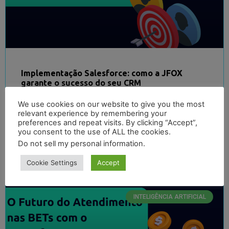
Implementação Salesforce: como a JFOX
garante o sucesso do seu CRM
We use cookies on our website to give you the most
A implementação Salesforce com a JFOX é a escolha de
relevant experience by remembering your
empresas que querem transformar sua gestão de clientes
preferences and repeat visits. By clicking “Accept”,
com eficiência, segurança e resultados comprovados. A
you consent to the use of ALL the cookies.
Do not sell my personal information
.
LER MAIS
Cookie Settings
Accept
INTELIGÊNCIA ARTIFICIAL