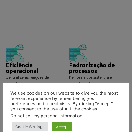
Eficiência
Padronização de
operacional
processos
Centralize as funções de
Melhore a consistência e
suporte como finanças,
qualidade dos processos
contabilidade, recursos
através da padronização em
We use cookies on our website to give you the most
humanos, TI e serviços jurídicos
toda a organização se
relevant experience by remembering your
em um único local, reduzindo
adaptando rapidamente a
preferences and repeat visits. By clicking “Accept”,
custos aumentando a qualidade
mudanças regulatórias ou de
you consent to the use of ALL the cookies.
dos serviços prestados.
mercado.
Do not sell my personal information
.
Cookie Settings
Accept