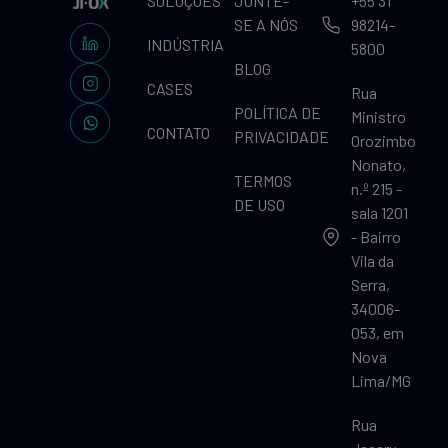
SOLUÇÕES
JUNTE-
+55 31
SE A NÓS
98214-
INDÚSTRIA
5800
BLOG
CASES
Rua
POLÍTICA DE
Ministro
CONTATO
PRIVACIDADE
Orozimbo
Nonato,
TERMOS
n.º 215 -
DE USO
sala 1201
- Bairro
Vila da
Serra,
34006-
053, em
Nova
Lima/MG
Rua