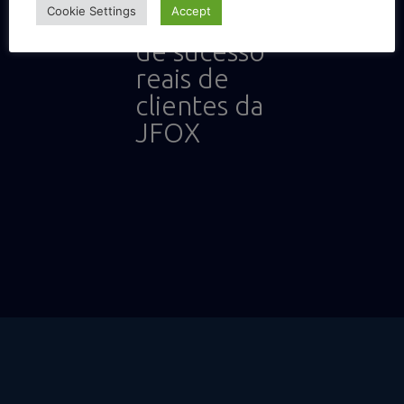
Cookie Settings
Accept
Histórias
de sucesso
reais de
clientes da
JFOX