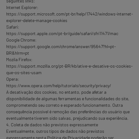
seguintes links:
Internet Explorer:
https://support.microsoft.com/pt-br/help/17442/windows-internet-
explorer-delete-manage-cookies
Safari:
https://support.apple.com/pt-br/guide/safari/sfri11471/mac
Google Chrome:
https://support.google.com/chrome/answer/95647?hl=pt-
BR&hlrm=pt
Mozila Firefox:
https://support.mozilla.org/pt-BR/kb/ative-e-desative-os-cookies-
que-os-sites-usam
Opera:
https://www.opera.com/help/tutorials/security/privacy/
A desativação dos cookies, no entanto, pode afetar a
disponibilidade de algumas ferramentas e funcionalidades do site,
comprometendo seu correto e esperado funcionamento. Outra
consequência possível é remoção das preferências do usuário que
eventualmente tiverem sido salvas, prejudicando sua experiência.
4. Coleta de dados não previstos expressamente
Eventualmente, outros tipos de dados não previstos
expressamente nesta Política de Privacidade poderão ser