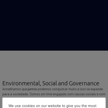
Environmental, Social and Governance​
Acreditamos que
juntos
podemos conquistar muito e isso se expande
para a sociedade. Somos um time engajado com causas sociais e com
iniciativas para contribuir para uma
sociedade mais justa e
sustentável
.
We use cookies on our website to give you the most