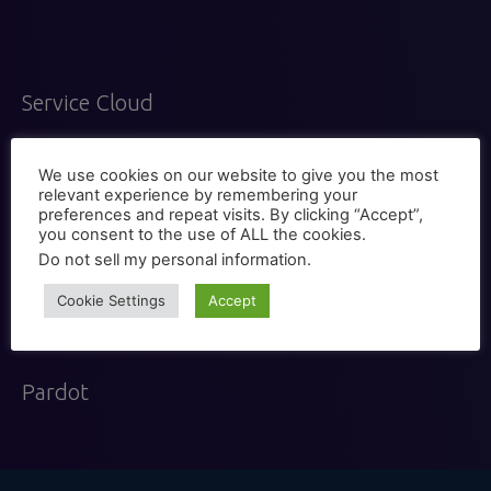
Service Cloud
We use cookies on our website to give you the most
relevant experience by remembering your
preferences and repeat visits. By clicking “Accept”,
you consent to the use of ALL the cookies.
App Cloud
Do not sell my personal information
.
Cookie Settings
Accept
Pardot