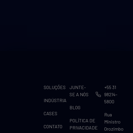
SOLUÇÕES
JUNTE-
+55 31
SE A NÓS
98214-
INDÚSTRIA
5800
BLOG
CASES
Rua
POLÍTICA DE
Ministro
CONTATO
PRIVACIDADE
Orozimbo