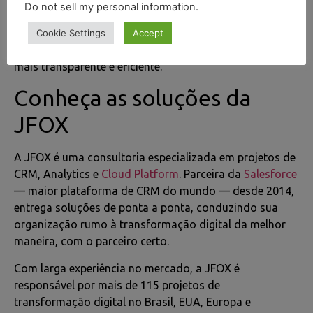
Do not sell my personal information
.
porque você evita perguntas repetidas ao usuário e
mantém uma base de dados central para todos os seus
Cookie Settings
Accept
colaboradores. O resultado disso
é um serviço muito
mais transparente e eficiente.
Conheça as soluções da
JFOX
A JFOX é uma consultoria especializada em projetos de
CRM, Analytics e
Cloud Platform
. Parceira da
Salesforce
— maior plataforma de CRM do mundo — desde 2014,
entrega soluções de ponta a ponta, conduzindo sua
organização rumo à transformação digital da melhor
maneira, com o parceiro certo.
Com larga experiência no mercado, a JFOX é
responsável por mais de 115 projetos de
transformação digital no Brasil, EUA, Europa e