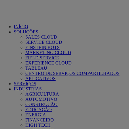
Skip
to
content
INÍCIO
SOLUÇÕES
SALES CLOUD
SERVICE CLOUD
EINSTEIN BOTS
MARKETING CLOUD
FIELD SERVICE
EXPERIENCE CLOUD
TABLEAU
CENTRO DE SERVIÇOS COMPARTILHADOS
APLICATIVOS
SERVIÇOS
INDÚSTRIAS
AGRICULTURA
AUTOMOTIVO
CONSTRUÇÃO
EDUCAÇÃO
ENERGIA
FINANCEIRO
HIGH TECH